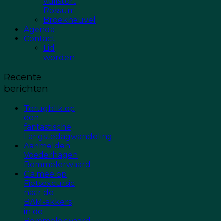
vuilstort
Rossum
Broekheuvel
Agenda
Contact
Lid
worden
Recente
berichten
Terugblik op
een
fantastische
Langstedagwandeling
Aanmelden
Voederhagen
Bommelerwaard
Ga mee op
Fietsexcursie
naar de
BAM-akkers
in de
Bommelerwaard