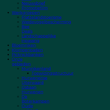
Nieuwsbrief
Promotiefilm
Werkgroepen
Plattelandstoerisme
Weidevogelbescherming
Bee
Deals
Landschappelijke
inpassing
Bloemrijken
Klompenpaden
Picknickbanken
Onze
gebieden
Munnikenland
Toewijzingsstructuur
Hurwenense
Uiterwaard
IJsbaan
Hurwenen
De
Boterkampen
Oude