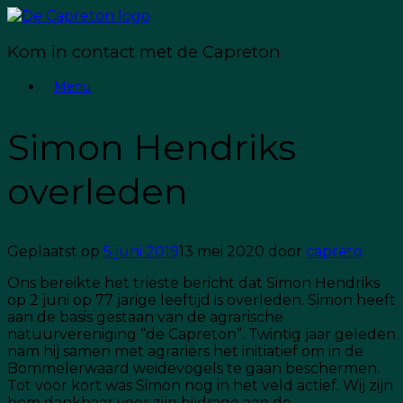
Spring
naar
inhoud
Kom in contact met de Capreton
Menu
Simon Hendriks
overleden
Geplaatst op
5 juni 2019
13 mei 2020
door
capreto
Ons bereikte het trieste bericht dat Simon Hendriks
op 2 juni op 77 jarige leeftijd is overleden. Simon heeft
aan de basis gestaan van de agrarische
natuurvereniging “de Capreton”. Twintig jaar geleden
nam hij samen met agrariërs het initiatief om in de
Bommelerwaard weidevogels te gaan beschermen.
Tot voor kort was Simon nog in het veld actief. Wij zijn
hem dankbaar voor zijn bijdrage aan de